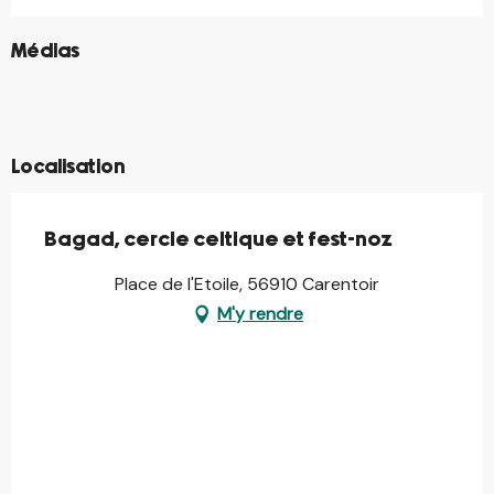
©
Médias
©
©
©
©
Localisation
Bagad, cercle celtique et fest-noz
Place de l'Etoile, 56910 Carentoir
M'y rendre