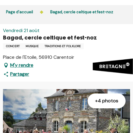
Aller
L’accès du public aux bois, massifs forestiers et landes
au
Page d’accueil
Bagad, cercle celtique et fest-noz
est interdit chaque jour de 21h à 5h en Ille-et-Vilaine et
contenu
dans le Morbihan. L’accès reste autorisé de 5h à 21h.
principal
En savoir plus
Vendredi 21 août
Bagad, cercle celtique et fest-noz
CONCERT
MUSIQUE
TRADITIONS ET FOLKLORE
Place de l'Etoile, 56910 Carentoir
M'y rendre
Partager
+4 photos