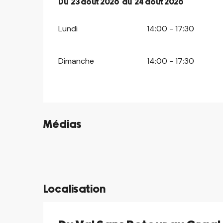
Du
Du
23 août 2026
23 août 2026
au
au
24 août 2026
24 août 2026
Lundi
14:00 - 17:30
Dimanche
14:00 - 17:30
Médias
©
©
©
©
Localisation