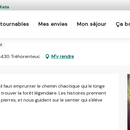
s est interdit chaque jour de 21h à 5h en Ille-et-Vilaine 
Katia
En savoir plus
tournables
Mes envies
Mon séjour
Ça b
vec Katia
LE
 56430 Tréhorenteuc
M'y rendre
 il faut emprunter le chemin chaotique qui le longe 
rouver la forêt légendaire. Les histoires prennent 
ierres, et nous guident sur le sentier qui s'élève 