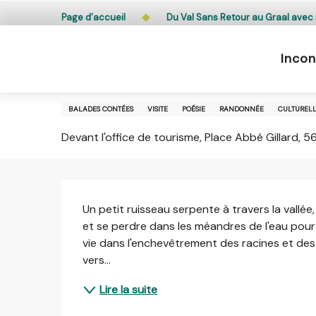
Aller
L’accès du public aux bois, massifs forestiers et lande
Page d’accueil
Du Val Sans Retour au Graal avec 
au
contenu
Incon
principal
23 août > 24 août
Du Val Sans Retour au Graal a
BALADES CONTÉES
VISITE
POÉSIE
RANDONNÉE
CULTUREL
Devant l'office de tourisme, Place Abbé Gillard,
Description
Un petit ruisseau serpente à travers la vallée,
et se perdre dans les méandres de l'eau pour t
vie dans l'enchevêtrement des racines et des p
vers...
Lire la suite