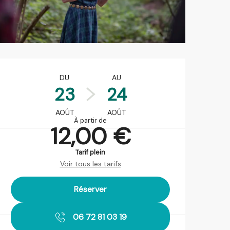
Ouverture et coordonnées
DU
AU
23
24
AOÛT
AOÛT
À partir de
12,00 €
Tarif plein
Voir tous les tarifs
Réserver
06 72 81 03 19